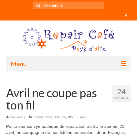
Rechercher
:
Menu
Accueil
Avril ne coupe pas
24
Informations
AVR 2016
ton fil
Historique du mouvement
Qui sommes nous ?
par
Fleur
|
Classé dans :
A la une
,
Blog
|
0
Petite séance sympathique de réparation au 3C le samedi 23
Comment participer ?
avril, en compagnie de nos fidèles bénévoles : Jean-François,