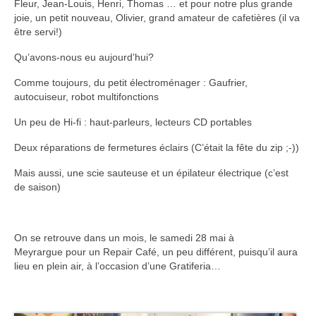
Fleur, Jean-Louis, Henri, Thomas … et pour notre plus grande
Notre joyeuse équipe
joie, un petit nouveau, Olivier, grand amateur de cafetières (il va
être servi!)
Palmarès des objets réparés
Qu’avons-nous eu aujourd’hui?
La Charte
Comme toujours, du petit électroménager : Gaufrier,
autocuiseur, robot multifonctions
Nos partenaires
Un peu de Hi-fi : haut-parleurs, lecteurs CD portables
Blog
Deux réparations de fermetures éclairs (C’était la fête du zip ;-))
Agenda
Mais aussi, une scie sauteuse et un épilateur électrique (c’est
Contact
de saison)
On se retrouve dans un mois, le samedi 28 mai à
Meyrargue pour un Repair Café, un peu différent, puisqu’il aura
lieu en plein air, à l’occasion d’une Gratiferia…