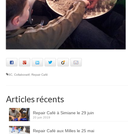
Facebook
Google+
LinkedIn
Twitter
Viadeo
Email
3C
,
Collaboratif
,
Repair Café
Articles récents
Repair Café à Simiane le 29 juin
20 juin 2019
Repair Café aux Milles le 25 mai