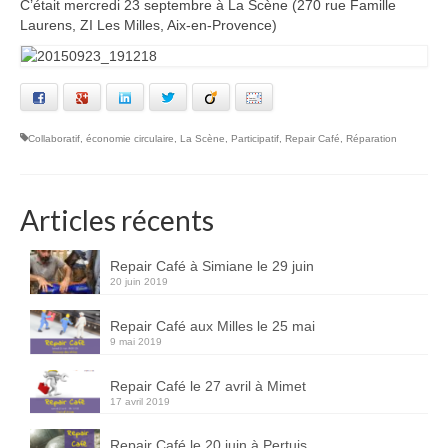
C’était mercredi 23 septembre à La Scène (270 rue Famille
Notre joyeuse équipe
Laurens, ZI Les Milles, Aix-en-Provence)
Palmarès des objets réparés
Facebook
Google+
LinkedIn
Twitter
Viadeo
Email
La Charte
Collaboratif
,
économie circulaire
,
La Scène
,
Participatif
,
Repair Café
,
Réparation
Nos partenaires
Blog
Articles récents
Agenda
Contact
Repair Café à Simiane le 29 juin
20 juin 2019
Repair Café aux Milles le 25 mai
9 mai 2019
Repair Café le 27 avril à Mimet
17 avril 2019
Repair Café le 20 juin à Pertuis