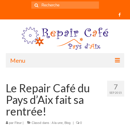
Rechercher
:
Menu
Accueil
Le Repair Café du
7
Informations
SEP 2015
Pays d’Aix fait sa
Historique du mouvement
rentrée!
Qui sommes nous ?
par
Fleur
|
Comment participer ?
Classé dans :
A la une
,
Blog
|
0