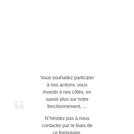
Notre joyeuse équipe
Palmarès des objets réparés
La Charte
Nos partenaires
Blog
Agenda
Vous souhaitez participer
Contact
à nos actions, vous
investir à nos côtés, en
savoir plus sur notre
fonctionnement, …
N’hésitez pas à nous
contacter par le biais de
ce formulaire.