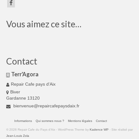
Vous aimez ce site…
Contact
Terr'Agora
Repair Cafe pays d'Aix
Biver
Gardanne 13120
bienvenue@repaircafepaysdaix.fr
Informations
Qui sommes nous ?
Mentions légales
Contact
© 2026 Repair Cafe du Pays d'Aix - WordPress Theme by
Kadence WP
- Site réalisé par
Jean-Louis Zola