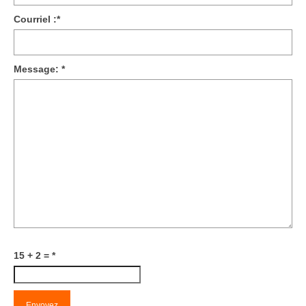
Courriel :
*
Message:
*
15 + 2 =
*