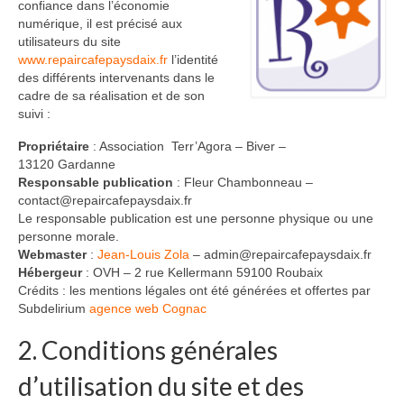
confiance dans l’économie
Notre joyeuse équipe
numérique, il est précisé aux
utilisateurs du site
Palmarès des objets réparés
www.repaircafepaysdaix.fr
l’identité
des différents intervenants dans le
La Charte
cadre de sa réalisation et de son
suivi :
Nos partenaires
Propriétaire
: Association Terr’Agora – Biver –
Blog
13120 Gardanne
Responsable publication
: Fleur Chambonneau –
contact@repaircafepaysdaix.fr
Agenda
Le responsable publication est une personne physique ou une
personne morale.
Contact
Webmaster
:
Jean-Louis Zola
– admin@repaircafepaysdaix.fr
Hébergeur
: OVH – 2 rue Kellermann 59100 Roubaix
Crédits : les mentions légales ont été générées et offertes par
Subdelirium
agence web Cognac
2. Conditions générales
d’utilisation du site et des