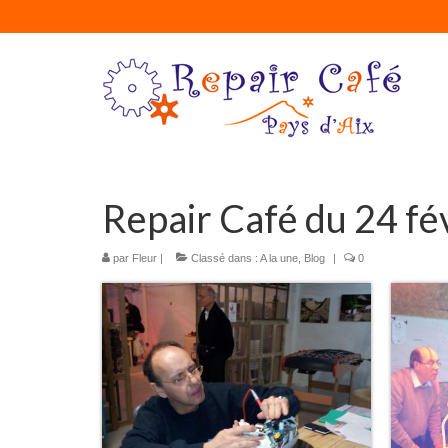
Repair Café du 24 fé
par
Fleur
|
Classé dans :
A la une
,
Blog
|
0