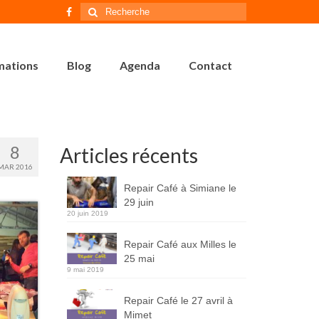
Rechercher
:
mations
Blog
Agenda
Contact
8
Articles récents
MAR 2016
Repair Café à Simiane le
29 juin
20 juin 2019
Repair Café aux Milles le
25 mai
9 mai 2019
Repair Café le 27 avril à
Mimet