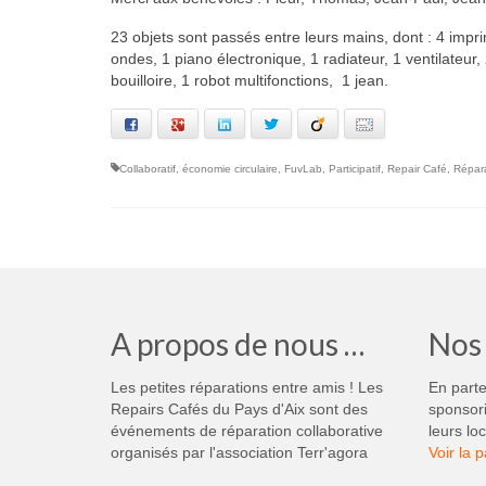
23 objets sont passés entre leurs mains, dont : 4 impri
ondes, 1 piano électronique, 1 radiateur, 1 ventilateur,
bouilloire, 1 robot multifonctions, 1 jean.
Facebook
Google+
LinkedIn
Twitter
Viadeo
Email
Collaboratif
,
économie circulaire
,
FuvLab
,
Participatif
,
Repair Café
,
Répar
A propos de nous …
Nos 
Les petites réparations entre amis ! Les
En parte
Repairs Cafés du Pays d'Aix sont des
sponsori
événements de réparation collaborative
leurs loc
organisés par l'association Terr'agora
Voir la 