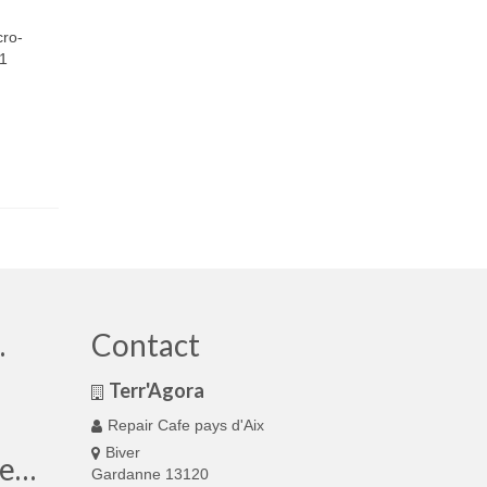
cro-
 1
…
Contact
Terr'Agora
Repair Cafe pays d'Aix
Biver
te…
Gardanne 13120