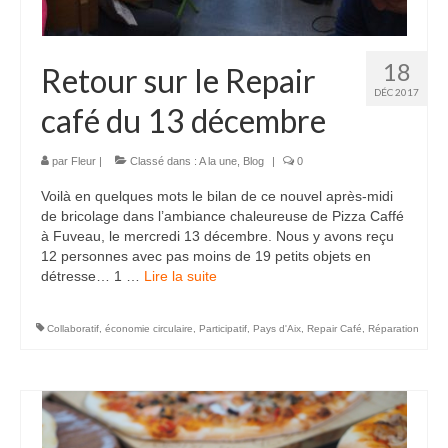
18
Retour sur le Repair
DÉC 2017
café du 13 décembre
par
Fleur
|
Classé dans :
A la une
,
Blog
|
0
Voilà en quelques mots le bilan de ce nouvel après-midi
de bricolage dans l’ambiance chaleureuse de Pizza Caffé
à Fuveau, le mercredi 13 décembre. Nous y avons reçu
12 personnes avec pas moins de 19 petits objets en
détresse… 1 …
Lire la suite­­
Collaboratif
,
économie circulaire
,
Participatif
,
Pays d'Aix
,
Repair Café
,
Réparation