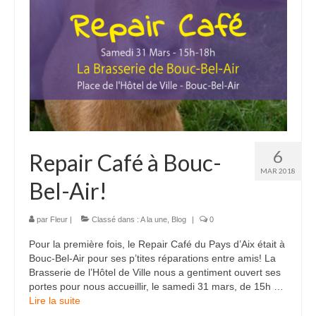
6
Repair Café à Bouc-
MAR 2018
Bel-Air!
par
Fleur
|
Classé dans :
A la une
,
Blog
|
0
Pour la première fois, le Repair Café du Pays d’Aix était à
Bouc-Bel-Air pour ses p’tites réparations entre amis! La
Brasserie de l’Hôtel de Ville nous a gentiment ouvert ses
portes pour nous accueillir, le samedi 31 mars, de 15h …
Lire la suite­­