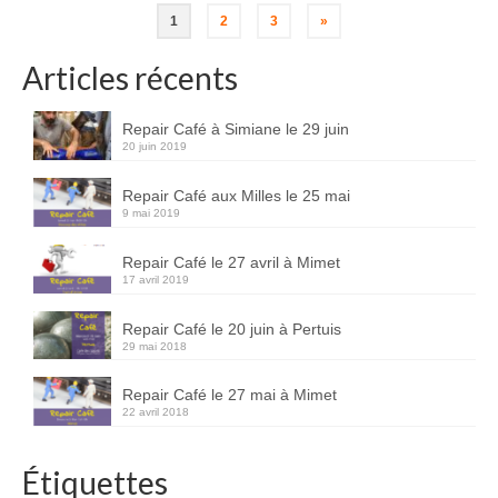
Navigation
1
2
3
»
des
Articles récents
articles
Repair Café à Simiane le 29 juin
20 juin 2019
Repair Café aux Milles le 25 mai
9 mai 2019
Repair Café le 27 avril à Mimet
17 avril 2019
Repair Café le 20 juin à Pertuis
29 mai 2018
Repair Café le 27 mai à Mimet
22 avril 2018
Étiquettes