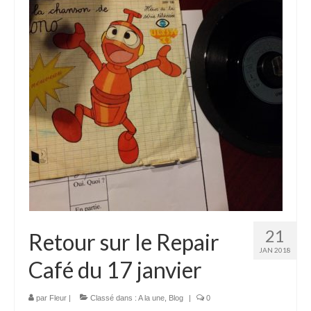
21
Retour sur le Repair
JAN 2018
Café du 17 janvier
par
Fleur
|
Classé dans :
A la une
,
Blog
|
0