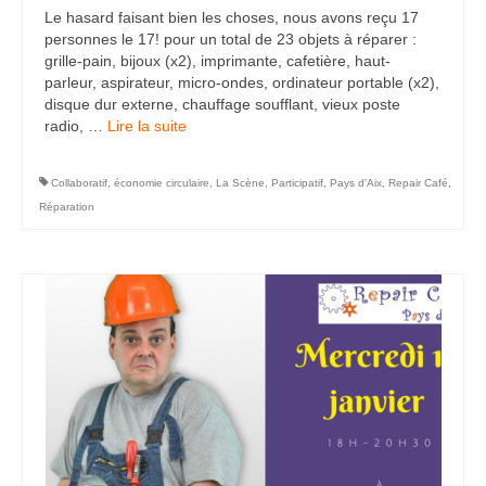
Le hasard faisant bien les choses, nous avons reçu 17
personnes le 17! pour un total de 23 objets à réparer :
grille-pain, bijoux (x2), imprimante, cafetière, haut-
parleur, aspirateur, micro-ondes, ordinateur portable (x2),
disque dur externe, chauffage soufflant, vieux poste
radio, …
Lire la suite­­
Collaboratif
,
économie circulaire
,
La Scène
,
Participatif
,
Pays d'Aix
,
Repair Café
,
Réparation