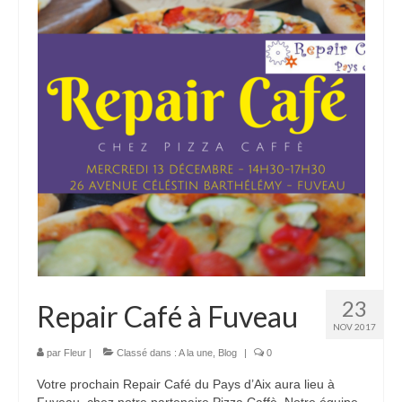
23
Repair Café à Fuveau
NOV 2017
par
Fleur
|
Classé dans :
A la une
,
Blog
|
0
Votre prochain Repair Café du Pays d’Aix aura lieu à