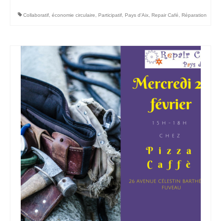
Collaboratif
,
économie circulaire
,
Participatif
,
Pays d'Aix
,
Repair Café
,
Réparation