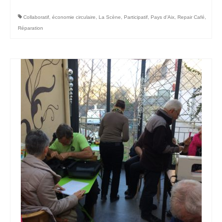
Collaboratif
,
économie circulaire
,
La Scène
,
Participatif
,
Pays d'Aix
,
Repair Café
,
Réparation