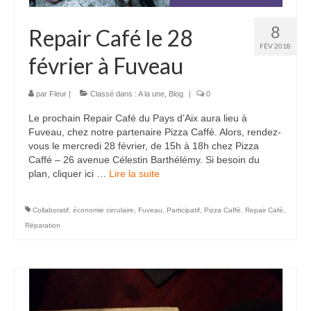
8
Repair Café le 28
FÉV 2018
février à Fuveau
par
Fleur
|
Classé dans :
A la une
,
Blog
|
0
Le prochain Repair Café du Pays d’Aix aura lieu à
Fuveau, chez notre partenaire Pizza Caffè. Alors, rendez-
vous le mercredi 28 février, de 15h à 18h chez Pizza
Caffé – 26 avenue Célestin Barthélémy. Si besoin du
plan, cliquer ici …
Lire la suite­­
Collaboratif
,
économie circulaire
,
Fuveau
,
Participatif
,
Pizza Caffè
,
Repair Café
,
Réparation