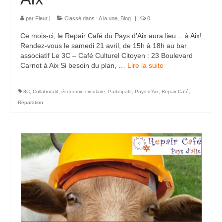
par
Fleur
|
Classé dans :
A la une
,
Blog
|
0
Ce mois-ci, le Repair Café du Pays d’Aix aura lieu… à Aix!
Rendez-vous le samedi 21 avril, de 15h à 18h au bar
associatif Le 3C – Café Culturel Citoyen : 23 Boulevard
Carnot à Aix Si besoin du plan, …
Lire la suite­­
3C
,
Collaboratif
,
économie circulaire
,
Participatif
,
Pays d'Aix
,
Repair Café
,
Réparation