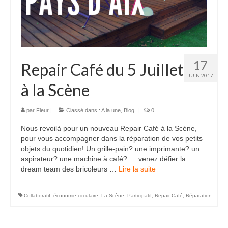
17
Repair Café du 5 Juillet
JUIN 2017
à la Scène
par
Fleur
|
Classé dans :
A la une
,
Blog
|
0
Nous revoilà pour un nouveau Repair Café à la Scène,
pour vous accompagner dans la réparation de vos petits
objets du quotidien! Un grille-pain? une imprimante? un
aspirateur? une machine à café? … venez défier la
dream team des bricoleurs …
Lire la suite­­
Collaboratif
,
économie circulaire
,
La Scène
,
Participatif
,
Repair Café
,
Réparation