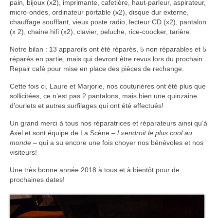
pain, bijoux (x2), imprimante, cafetière, haut-parleur, aspirateur,
Notre joyeuse équipe
micro-ondes, ordinateur portable (x2), disque dur externe,
chauffage soufflant, vieux poste radio, lecteur CD (x2), pantalon
Palmarès des objets réparés
(x 2), chaine hifi (x2), clavier, peluche, rice-coocker, tarière.
La Charte
Notre bilan : 13 appareils ont été réparés, 5 non réparables et 5
réparés en partie, mais qui devront être revus lors du prochain
Repair café pour mise en place des pièces de rechange.
Nos partenaires
Cette fois ci, Laure et Marjorie, nos couturières ont été plus que
Blog
sollicitées, ce n’est pas 2 pantalons, mais bien une quinzaine
d’ourlets et autres surfilages qui ont été effectués!
Agenda
Un grand merci à tous nos réparatrices et réparateurs ainsi qu’à
Contact
Axel et sont équipe de La Scène –
l »endroit le plus cool au
monde
– qui a su encore une fois choyer nos bénévoles et nos
visiteurs!
Une très bonne année 2018 à tous et à bientôt pour de
prochaines dates!