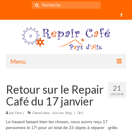
Rechercher
:
Menu
Accueil
Retour sur le Repair
21
Informations
JAN 2018
Café du 17 janvier
Historique du mouvement
Qui sommes nous ?
par
Fleur
|
Classé dans :
A la une
,
Blog
|
0
Le hasard faisant bien les choses, nous avons reçu 17
Comment participer ?
personnes le 17! pour un total de 23 objets à réparer : grille-