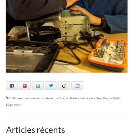
Facebook
Google+
LinkedIn
Twitter
Viadeo
Email
Collaboratif
,
économie circulaire
,
La Scène
,
Participatif
,
Pays d'Aix
,
Repair Café
,
Réparation
Articles récents